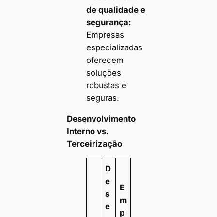
de qualidade e
segurança:
Empresas
especializadas
oferecem
soluções
robustas e
seguras.
Desenvolvimento
Interno vs.
Terceirização
D
e
E
s
m
e
p