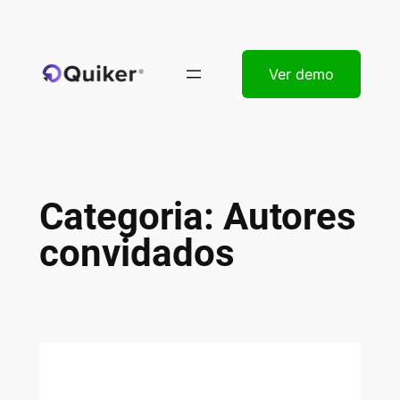
Pular
para
o
Ver demo
conteúdo
Categoria:
Autores
convidados