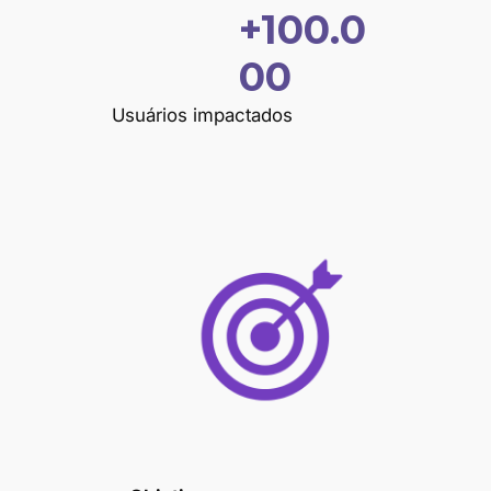
+100.0
+
0
1
00
0
0
Usuários impactados
0
0
0