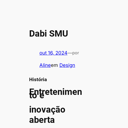
Dabi SMU
out 16, 2024
—
por
Aline
em
Design
História
Entretenimen
to e
inovação
aberta