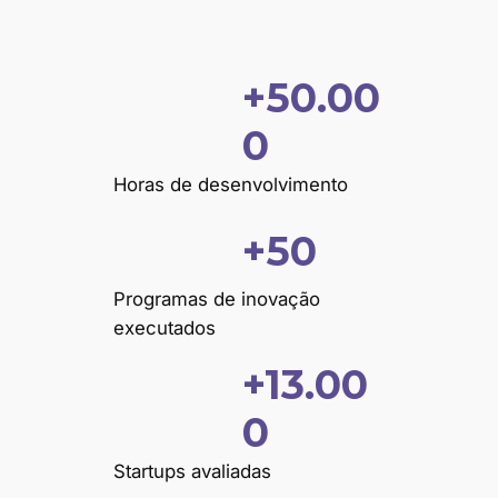
+50.00
+
5
0
0
0
Horas de desenvolvimento
0
0
+50
+
5
0
Programas de inovação
executados
+13.00
+
1
0
3
0
Startups avaliadas
0