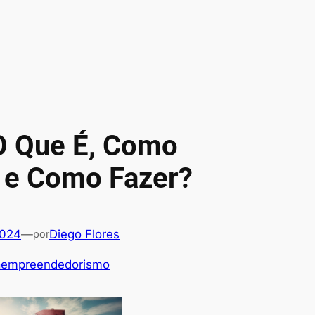
 O Que É, Como
 e Como Fazer?
2024
—
Diego Flores
por
raempreendedorismo