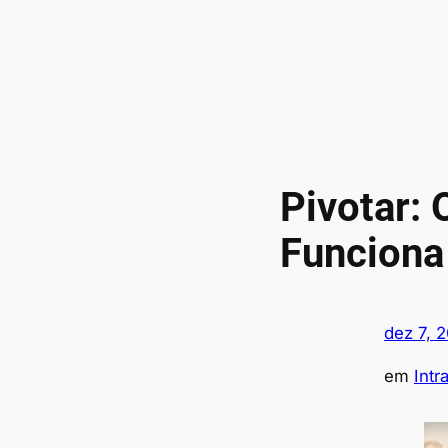
Pivotar:
Funciona
dez 7, 
em
Int