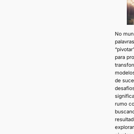
No mund
palavra
“pivotar
para pr
transfo
modelos
de suce
desafios
signific
rumo co
buscand
resultad
explora