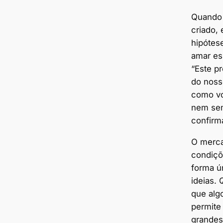
Quando 
criado, 
hipótese
amar es
“Este p
do noss
como vo
nem sem
confirm
O merca
condiçõ
forma ú
ideias.
que algo
permite 
grandes