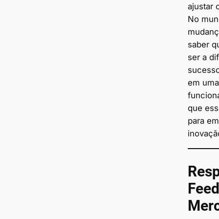
ajustar
No mund
mudança
saber q
ser a di
sucesso
em uma 
funcion
que essa
para em
inovaçã
Resp
Feed
Mer