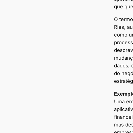
que quei
O termo 
Ries, a
como um
process
descrev
mudança
dados, 
do negó
estratég
Exempl
Uma em
aplicat
financei
mas de
empresa