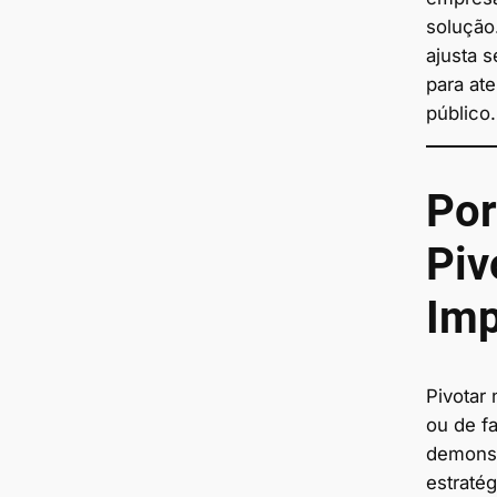
solução
ajusta 
para at
público.
Por
Piv
Imp
Pivotar
ou de fa
demonst
estraté