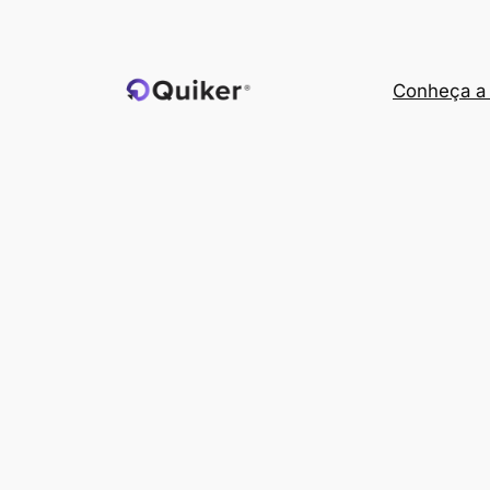
Pular
para
o
Conheça a 
conteúdo