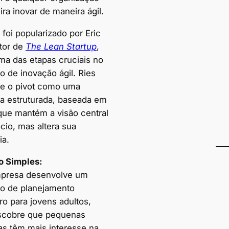
ra inovar de maneira ágil.
foi popularizado por Eric
utor de
The Lean Startup
,
a das etapas cruciais no
o de inovação ágil. Ries
e o pivot como uma
 estruturada, baseada em
que mantém a visão central
cio, mas altera sua
ia.
o Simples:
presa desenvolve um
ivo de planejamento
ro para jovens adultos,
scobre que pequenas
s têm mais interesse na