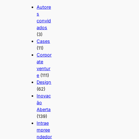
Autore
s
convid
ados
(3)
Cases
(11)
Corpor
ate
ventur
e
(111)
Design
(62)
Inovaç
ão
Aberta
(139)
Intrae
mpree
ndedor