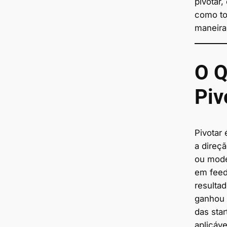
pivotar,
como to
maneira 
O Q
Piv
Pivotar 
a direç
ou mode
em feed
resulta
ganhou 
das sta
aplicáv