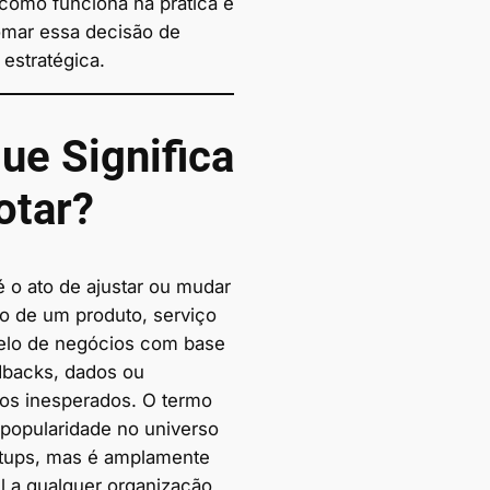
 como funciona na prática e
mar essa decisão de
estratégica.
ue Significa
otar?
é o ato de ajustar ou mudar
ão de um produto, serviço
lo de negócios com base
backs, dados ou
dos inesperados. O termo
popularidade no universo
rtups, mas é amplamente
el a qualquer organização