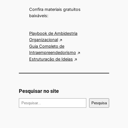
Confira materiais gratuitos
baixáveis:
Playbook de Ambidestria
Organizacional
Guia Completo de
Intraempreendedorismo
Estruturação de Ideias
Pesquisar no site
P
Pesquisa
e
s
q