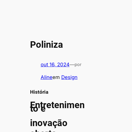
Poliniza
out 16, 2024
—
por
Aline
em
Design
História
Entretenimen
to e
inovação