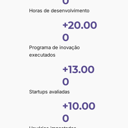
0
5
0
Horas de desenvolvimento
0
+20.00
+
0
2
0
0
0
Programa de inovação
0
executados
0
+13.00
+
1
0
3
0
Startups avaliadas
0
+10.00
+
0
1
0
0
0