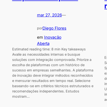
mar 27, 2026
—
Diego Flores
por
em
Inovação
Aberta
Estimated reading time: 8 min Key takeaways
Avalie as necessidades internas e busque
E
soluções com integração comprovada. Priorize a
S
escolha de plataformas com um histórico de
S
sucesso em empresas semelhantes. A plataforma
e
de inovação deve integrar métodos reconhecidos
d
e mensurar resultados em tempo real. Selecione
i
baseando-se em critérios técnicos estruturados e
U
recomendações independentes. Estudos
i
mostram…
a