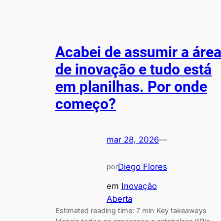
Acabei de assumir a áre
de inovação e tudo está
em planilhas. Por onde
começo?
mar 28, 2026
—
Diego Flores
por
em
Inovação
Aberta
Estimated reading time: 7 min Key takeaways