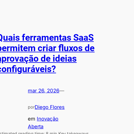
Quais ferramentas SaaS
permitem criar fluxos de
aprovação de ideias
configuráveis?
mar 26, 2026
—
Diego Flores
por
em
Inovação
Aberta
stimated reading time: 8 min Key takeaways