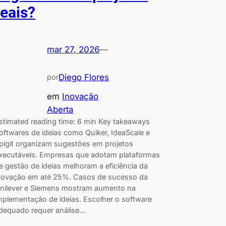
reais?
mar 27, 2026
—
Diego Flores
por
em
Inovação
Aberta
stimated reading time: 6 min Key takeaways
oftwares de ideias como Quiker, IdeaScale e
pigit organizam sugestões em projetos
xecutáveis. Empresas que adotam plataformas
e gestão de ideias melhoram a eficiência da
novação em até 25%. Casos de sucesso da
nilever e Siemens mostram aumento na
mplementação de ideias. Escolher o software
dequado requer análise…