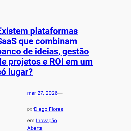
Existem plataformas
SaaS que combinam
banco de ideias, gestão
de projetos e ROI em um
só lugar?
mar 27, 2026
—
Diego Flores
por
em
Inovação
Aberta