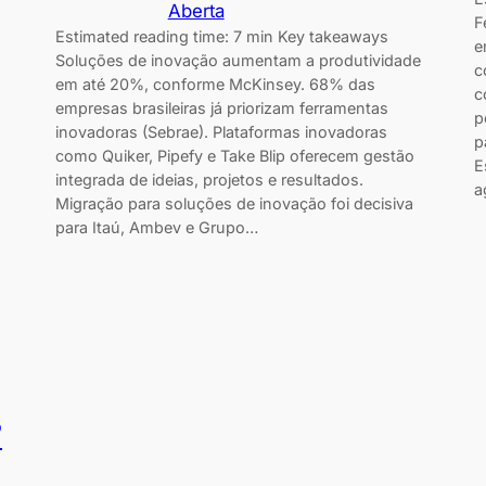
Aberta
F
Estimated reading time: 7 min Key takeaways
e
Soluções de inovação aumentam a produtividade
c
em até 20%, conforme McKinsey. 68% das
c
empresas brasileiras já priorizam ferramentas
p
inovadoras (Sebrae). Plataformas inovadoras
p
como Quiker, Pipefy e Take Blip oferecem gestão
E
integrada de ideias, projetos e resultados.
a
Migração para soluções de inovação foi decisiva
para Itaú, Ambev e Grupo…
?