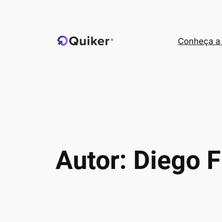
Pular
para
o
Conheça a 
conteúdo
Autor:
Diego F