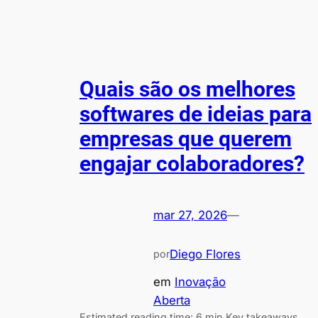
Quais são os melhores
softwares de ideias para
empresas que querem
engajar colaboradores?
mar 27, 2026
—
Diego Flores
por
em
Inovação
Aberta
Estimated reading time: 6 min Key takeaways