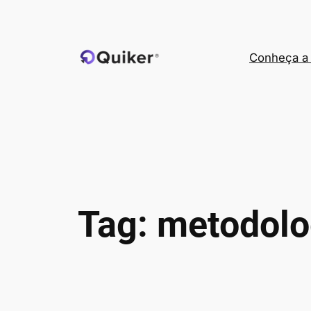
Pular
para
o
Conheça a 
conteúdo
Tag:
metodolo