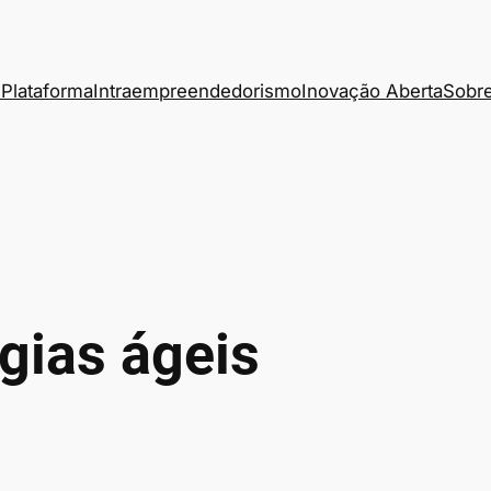
Plataforma
Intraempreendedorismo
Inovação Aberta
Sobre
gias ágeis