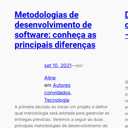
Metodologias de
desenvolvimento de
software: conheça as
principais diferenças
set 10, 2021
—
por
Aline
Q
em
Autores
1
convidados
, 
2
Tecnologia
v
A primeira decisão ao iniciar um projeto é definir
e
qual metodologia será adotada para gerenciar as
s
entregas previstas. Veremos a seguir as duas
m
principais metodologias de desenvolvimento de
a