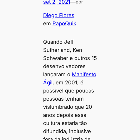
set 2, 2021
—
por
Diego Flores
em
PapoQuik
Quando Jeff
Sutherland, Ken
Schwaber e outros 15
desenvolvedores
lançaram o
Manifesto
Ágil
, em 2001, é
possível que poucas
pessoas tenham
vislumbrado que 20
anos depois essa
cultura estaria tão
difundida, inclusive
fora da indústria de