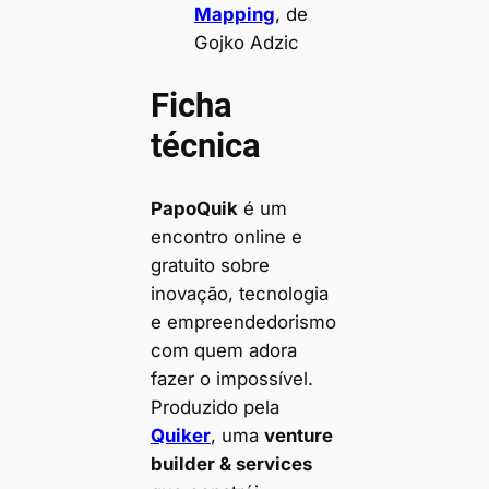
Mapping
, de
Gojko Adzic
Ficha
técnica
PapoQuik
é um
encontro online e
gratuito sobre
inovação, tecnologia
e empreendedorismo
com quem adora
fazer o impossível.
Produzido pela
Quiker
, uma
venture
builder & services