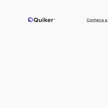
Pular
para
o
Conheça a 
conteúdo