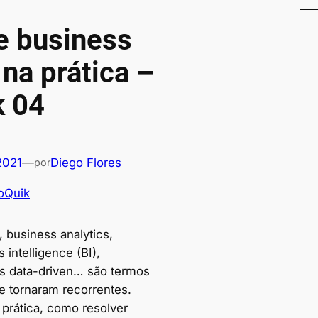
e business
 na prática –
 04
2021
—
Diego Flores
por
oQuik
, business analytics,
 intelligence (BI),
s data-driven… são termos
se tornaram recorrentes.
 prática, como resolver