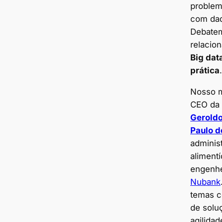
problem
com dad
Debatem
relacio
Big dat
prática
.
Nosso m
CEO da
Gerold
Paulo d
adminis
alimentí
engenhe
Nubank
temas c
de solu
agilida