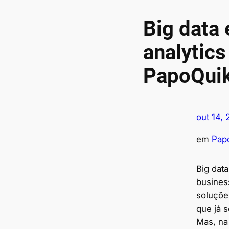
Big data 
analytics
PapoQuik
out 14, 
em
Pap
Big data
business
soluçõe
que já 
Mas, na