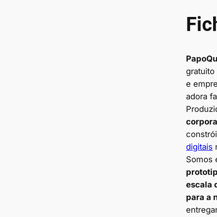
Fic
PapoQu
gratuit
e empr
adora fa
Produzi
corpora
constró
digitais
n
Somos e
prototi
escala 
para a 
entregan