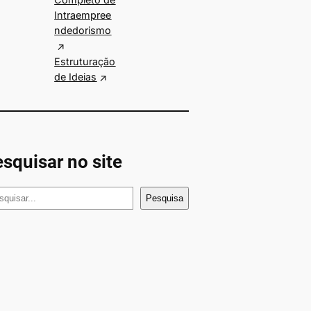
Intraempree
ndedorismo
Estruturação
de Ideias
squisar no site
Pesquisa