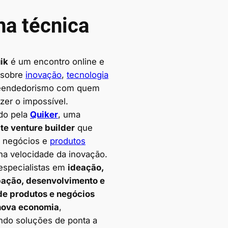
ha técnica
ik
é um encontro online e
o sobre
inovação
,
tecnologia
eendedorismo com quem
zer o impossível.
do pela
Quiker
, uma
te venture builder
que
i negócios e
produtos
a velocidade da inovação.
specialistas em
ideação,
pação, desenvolvimento e
de produtos e negócios
nova economia
,
do soluções de ponta a