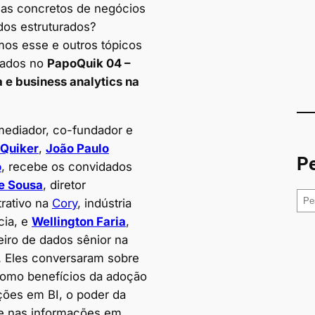
as concretos de negócios
os estruturados?
os esse e outros tópicos
nados no
PapoQuik 04 –
a e business analytics na
ediador, co-fundador e
Quiker
,
João Paulo
Pe
o
, recebe os convidados
e Sousa
, diretor
P
trativo na
Cory
, indústria
e
cia, e
Wellington Faria
,
s
iro de dados sênior na
q
. Eles conversaram sobre
u
omo benefícios da adoção
i
ções em BI, o poder da
s
de nas informações em