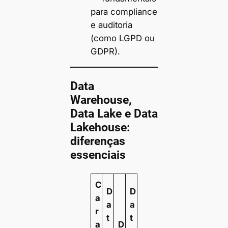
para compliance
e auditoria
(como LGPD ou
GDPR).
Data
Warehouse,
Data Lake e Data
Lakehouse:
diferenças
essenciais
C
D
D
a
a
a
r
t
t
a
D