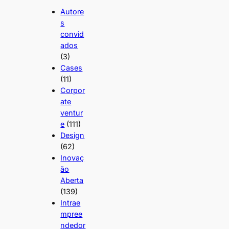
Autore
s
convid
ados
(3)
Cases
(11)
Corpor
ate
ventur
e
(111)
Design
(62)
Inovaç
ão
Aberta
(139)
Intrae
mpree
ndedor