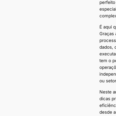
perfeit
especia
complex
É aqui 
Graças 
process
dados, 
executar
tem o p
operaçõ
indepe
ou setor
Neste a
dicas pr
eficiên
desde a