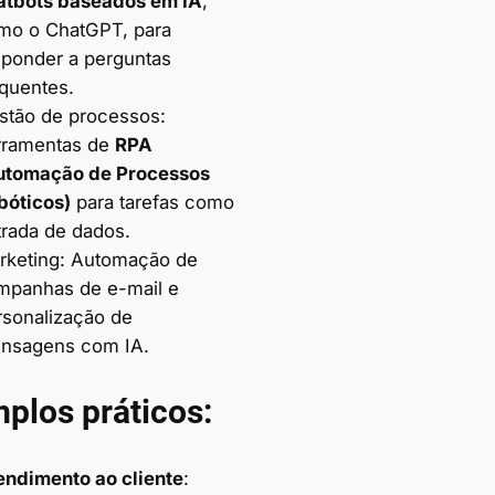
atbots baseados em IA
,
mo o ChatGPT, para
sponder a perguntas
equentes.
stão de processos:
rramentas de
RPA
utomação de Processos
bóticos)
para tarefas como
trada de dados.
rketing: Automação de
mpanhas de e-mail e
rsonalização de
nsagens com IA.
plos práticos:
endimento ao cliente
: