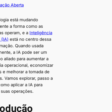
vação Aberta
logia está mudando
ente a forma como as
s operam, e a
Inteligência
l (IA)
está no centro dessa
rmação. Quando usada
mente, a IA pode ser um
o aliado para aumentar a
cia operacional, economizar
s e melhorar a tomada de
s. Vamos explorar, passo a
como aplicar a IA para
r suas operações.
rodução