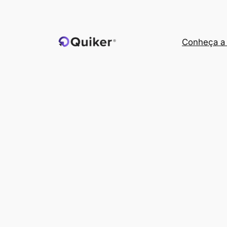
Pular
para
o
Conheça a 
conteúdo