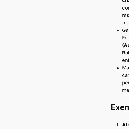
ch
co
re
fr
Ge
Fe
(A
Ro
en
Ma
ca
pe
me
Exem
At