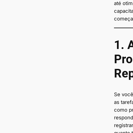
até otim
capacit
começa
1. 
Pro
Rep
Se você
as taref
como pr
respond
registr