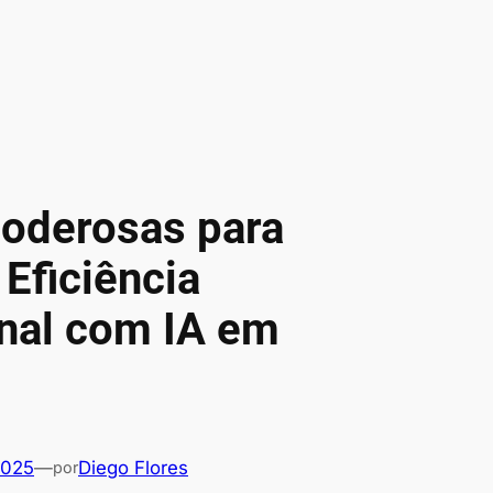
Poderosas para
 Eficiência
nal com IA em
2025
—
Diego Flores
por