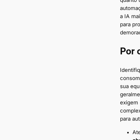
quanto 
automaç
a IA mai
para pro
demora
Por 
Identifi
consom
sua equ
geralme
exigem 
complex
para au
At