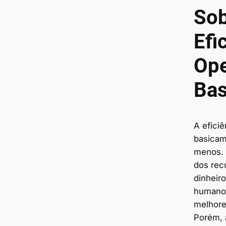
Sob
Efi
Ope
Bas
A eficiê
basicam
menos. 
dos rec
dinheiro
humano 
melhore
Porém, 