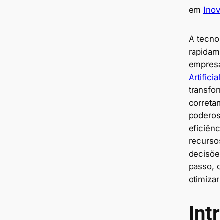
em
Ino
A tecno
rapidam
empresa
Artificia
transfo
correta
poderos
eficiên
recurso
decisõe
passo, 
otimiza
Int