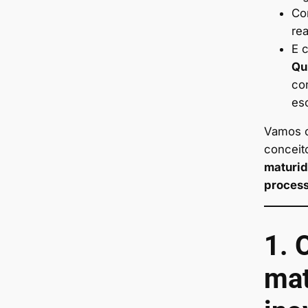
Co
rea
E 
Qu
con
es
Vamos 
conceit
maturid
proces
1. 
mat