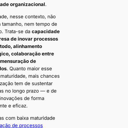
ade organizacional
.
ade, nesse contexto, não
ca tamanho, nem tempo de
. Trata-se da
capacidade
esa de inovar processos
todo, alinhamento
gico, colaboração entre
 mensuração de
dos
. Quanto maior esse
 maturidade, mais chances
ização tem de sustentar
as no longo prazo — e de
 inovações de forma
nte e eficaz.
s com baixa maturidade
vação de processos