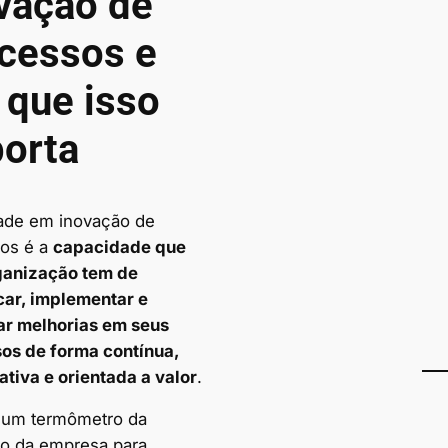
vação de
cessos e
 que isso
orta
ade em inovação de
os é a
capacidade que
ganização tem de
icar, implementar e
ar melhorias em seus
os de forma contínua,
ativa e orientada a valor
.
 um termômetro da
ão da empresa para