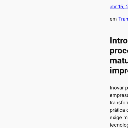
abr 15,
em
Tran
Intr
proc
matu
impr
Inovar 
empresa
transfo
prática 
exige m
tecnolo