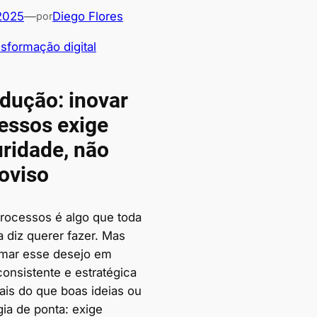
 2025
—
Diego Flores
por
sformação digital
odução: inovar
essos exige
ridade, não
oviso
processos é algo que toda
 diz querer fazer. Mas
rmar esse desejo em
consistente e estratégica
ais do que boas ideias ou
gia de ponta: exige