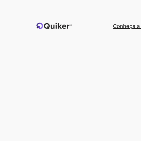
Pular
para
o
Conheça a 
conteúdo