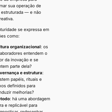
rmar sua operação de
 estruturada — e não
eativa.
turidade se expressa em
ões como:
ltura organizacional
: os
laboradores entendem o
lor da inovação e se
ntem parte dela?
vernança e estrutura
:
stem papéis, rituais e
xos definidos para
nduzir melhorias?
todo
: há uma abordagem
ra e replicável para
gnosticar, redesenhar,