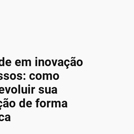
de em inovação
ssos: como
 evoluir sua
ção de forma
ca