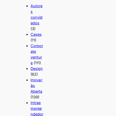
Autore
s
convid
ados
(3)
Cases
(11)
Corpor
ate
ventur
e
(111)
Design
(62)
Inovaç
ão
Aberta
(139)
Intrae
mpree
ndedor