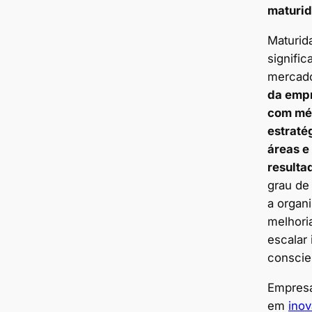
maturid
Maturid
signifi
mercado
da empr
com mé
estraté
áreas e
resulta
grau de
a organ
melhori
escalar
conscie
Empresa
em
ino