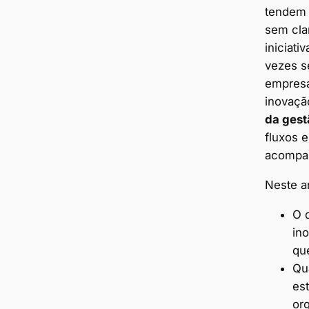
tendem a
sem cla
iniciati
vezes s
empresa
inovaç
da gest
fluxos e
acompa
Neste ar
O 
in
que
Qua
es
or