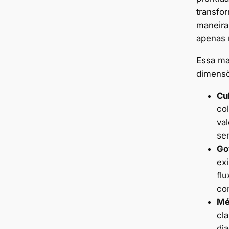
transfo
maneira
apenas r
Essa ma
dimens
Cu
co
va
se
Go
exi
flu
co
Mé
cla
dia