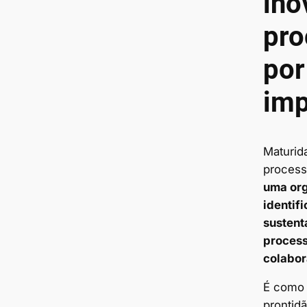
ino
pro
por
imp
Maturid
process
uma or
identif
sustent
process
colabor
É como
prontid