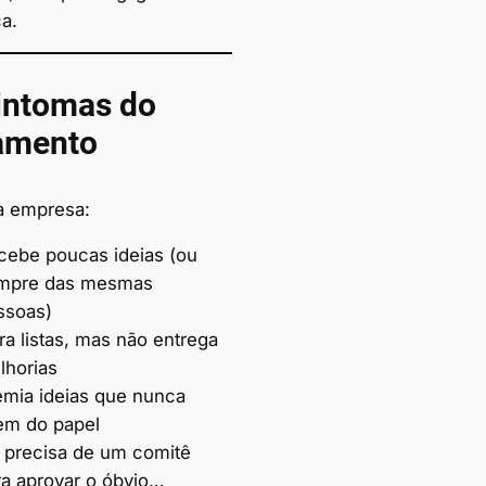
a.
intomas do
amento
a empresa:
cebe poucas ideias (ou
mpre das mesmas
ssoas)
ra listas, mas não entrega
lhorias
emia ideias que nunca
em do papel
 precisa de um comitê
ra aprovar o óbvio…