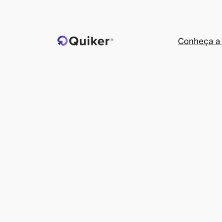
Pular
para
o
Conheça a 
conteúdo