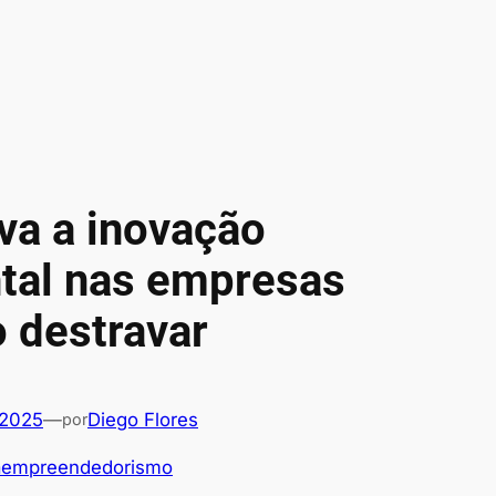
va a inovação
tal nas empresas
 destravar
 2025
—
Diego Flores
por
raempreendedorismo