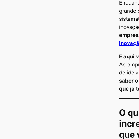
Enquant
grande 
sistema
inovaç
empresa
inovaçã
E aqui v
As empr
de ideia
saber o
que já 
O qu
incr
que 