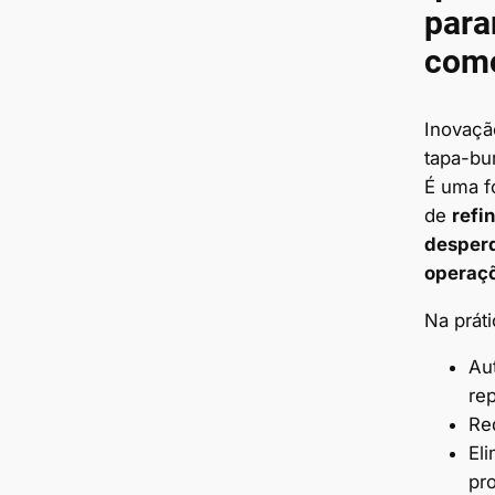
parar
como
Inovaçã
tapa-bu
É uma f
de
refin
desperd
operaç
Na prát
Au
rep
Red
El
pr