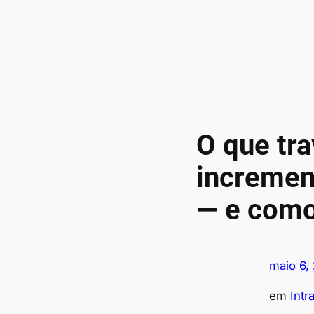
O que tra
incremen
— e como
maio 6,
em
Int