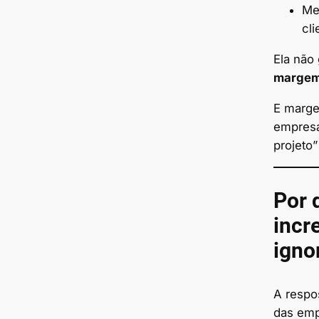
Me
cl
Ela não
margem
E marge
empresa
projeto”
Por 
incr
igno
A respos
das emp