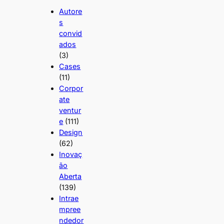
Autore
s
convid
ados
(3)
Cases
(11)
Corpor
ate
ventur
e
(111)
Design
(62)
Inovaç
ão
Aberta
(139)
Intrae
mpree
ndedor