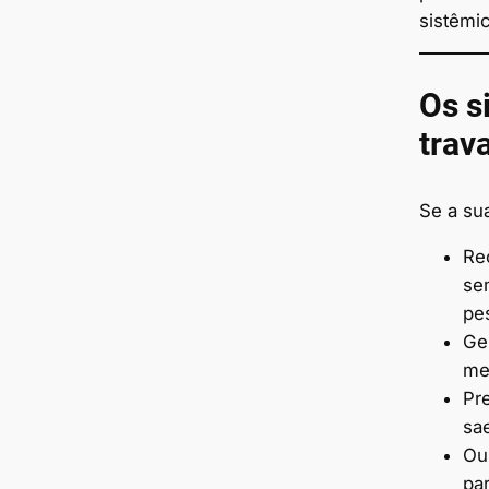
sistêmic
Os s
trav
Se a su
Re
se
pe
Ge
me
Pr
sa
Ou
pa