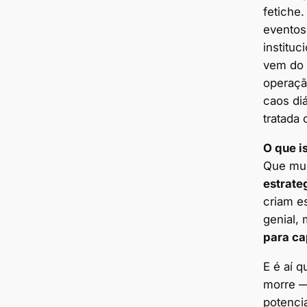
fetiche.
eventos,
instituc
vem do 
operaçã
caos di
tratada
O que i
Que mui
estrate
criam es
genial,
para ca
E é aí 
morre —
potenci