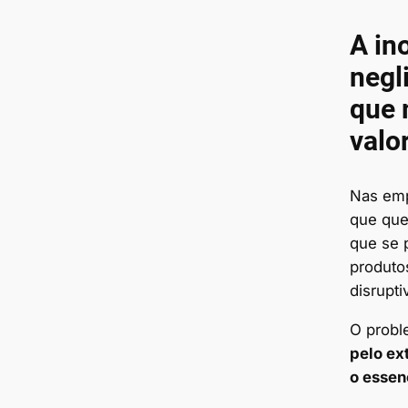
A in
negl
que 
valo
Nas emp
que quer
que se 
produtos
disrupti
O prob
pelo ex
o essen