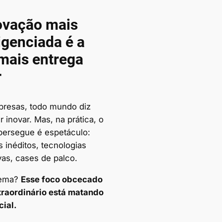
ovação mais
igenciada é a
mais entrega
r
resas, todo mundo diz
 inovar. Mas, na prática, o
persegue é espetáculo:
 inéditos, tecnologias
vas, cases de palco.
lema?
Esse foco obcecado
traordinário está matando
cial.