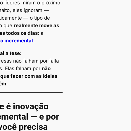
o líderes miram o próximo
salto, eles ignoram —
ticamente — o tipo de
ão que
realmente move as
s todos os dias
: a
o incremental
.
ai a tese:
esas não falham por falta
s. Elas falham por
não
 que fazer com as ideias
têm.
e é inovação
emental — e por
você precisa