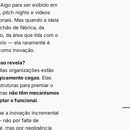
 Algo para ser exibido em
 pitch nights e vídeos
ionais. Mas quando a ideia
chão de fábrica, da
o, da área que lida com o
ário — ela raramente é
 como inovação.
sso revela?
tas organizações estão
gicamente cegas
. Elas
truturas para premiar o
 mas
não têm mecanismos
ptar o funcional
.
que a inovação incremental
 não por falta de
al, mas por negligência