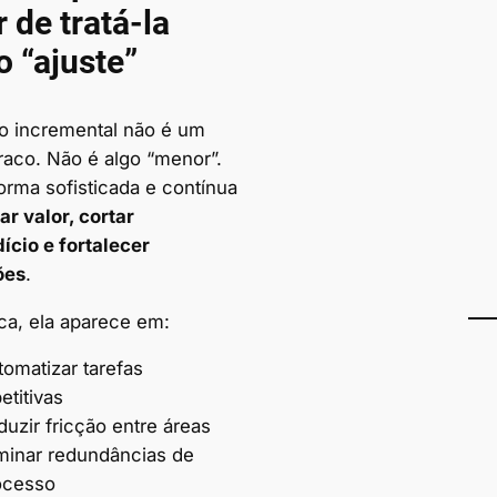
 de tratá-la
 “ajuste”
o incremental não é um
raco. Não é algo “menor”.
orma sofisticada e contínua
ar valor, cortar
ício e fortalecer
ões
.
ica, ela aparece em:
tomatizar tarefas
etitivas
uzir fricção entre áreas
iminar redundâncias de
ocesso