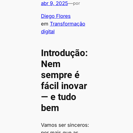
abr 9, 2025
—
por
Diego Flores
em
Transformação
digital
Introdução:
Nem
sempre é
fácil inovar
— e tudo
bem
Vamos ser sinceros:
por mais que as