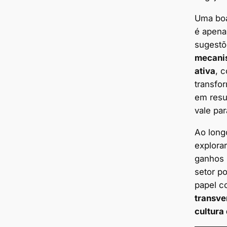
Uma boa
é apena
sugestõ
mecanis
ativa
, 
transfor
em resu
vale par
Ao long
explora
ganhos 
setor p
papel 
transve
cultura