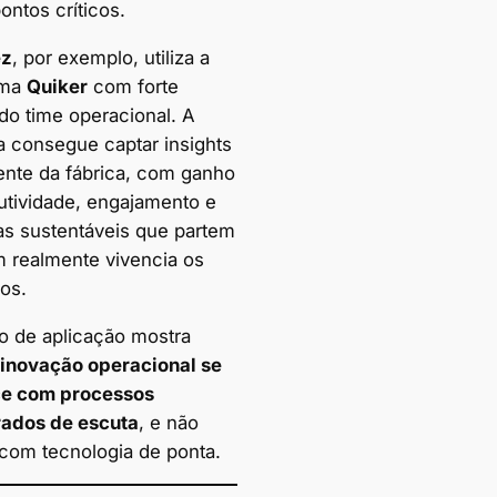
ontos críticos.
ez
, por exemplo, utiliza a
rma
Quiker
com forte
do time operacional. A
 consegue captar insights
ente da fábrica, com ganho
utividade, engajamento e
as sustentáveis que partem
 realmente vivencia os
os.
po de aplicação mostra
 inovação operacional se
ce com processos
rados de escuta
, e não
com tecnologia de ponta.