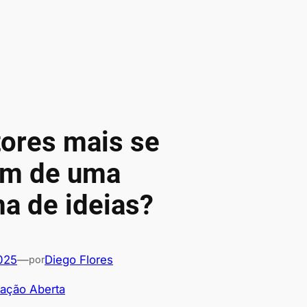
tores mais se
am de uma
a de ideias?
2025
—
Diego Flores
por
vação Aberta