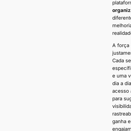
platafo
organi
diferen
melhori
realidad
A força
justame
Cada se
específi
e uma v
dia a d
acesso 
para su
visibili
rastrea
ganha em
engajam