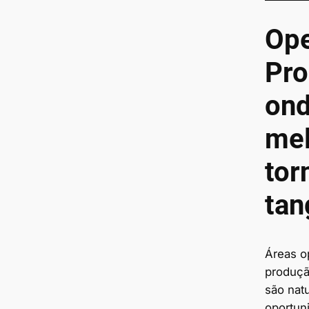
Ope
Pro
ond
mel
to
tan
Áreas o
produçã
são nat
oportun