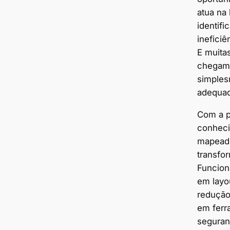
atua na
identifi
inefici
E muita
chegam 
simples
adequa
Com a p
conheci
mapeado
transfo
Funcion
em layo
redução
em ferr
seguran