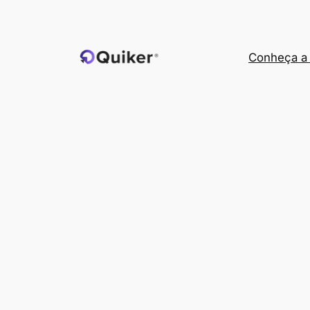
Pular
para
o
Conheça a 
conteúdo