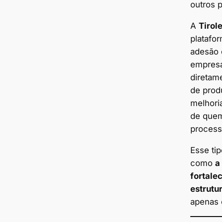
outros p
A
Tirol
platafo
adesão 
empresa
diretam
de prod
melhori
de quem
process
Esse ti
como
a
fortale
estrutu
apenas 