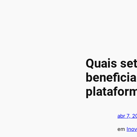
Quais se
benefici
plataform
abr 7, 
em
Ino