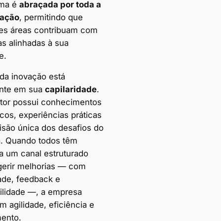
rma é
abraçada por toda a
zação
, permitindo que
tes áreas contribuam com
as alinhadas à sua
e.
 da inovação está
nte em sua
capilaridade
.
tor possui conhecimentos
cos, experiências práticas
isão única dos desafios do
ia. Quando todos têm
a um canal estruturado
gerir melhorias — com
dade, feedback e
bilidade —, a empresa
 agilidade, eficiência e
ento.