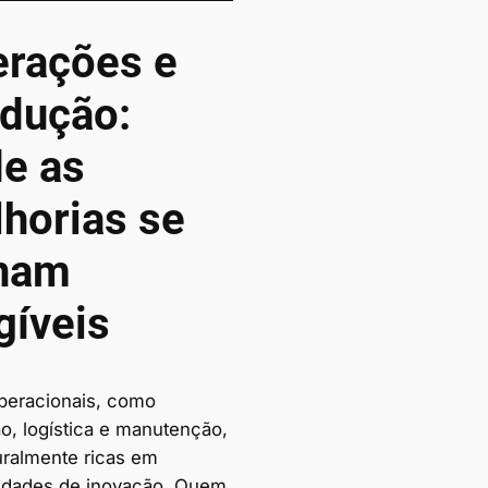
rações e
dução:
e as
horias se
rnam
gíveis
peracionais, como
o, logística e manutenção,
uralmente ricas em
idades de inovação. Quem