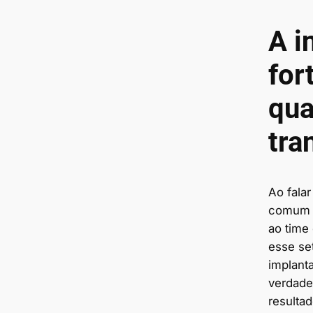
A i
for
qua
tra
Ao falar
comum a
ao time 
esse set
implant
verdade
resulta