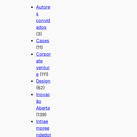
Autore
s
convid
ados
(3)
Cases
(11)
Corpor
ate
ventur
e
(111)
Design
(62)
Inovaç
ão
Aberta
(139)
Intrae
mpree
ndedor