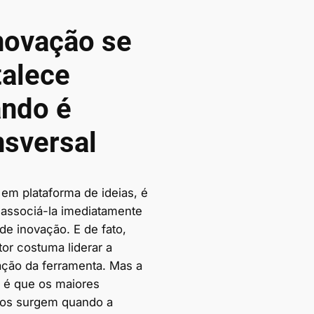
novação se
talece
ndo é
nsversal
 em plataforma de ideias, é
ssociá-la imediatamente
de inovação. E de fato,
or costuma liderar a
ação da ferramenta. Mas a
 é que os maiores
dos surgem quando a