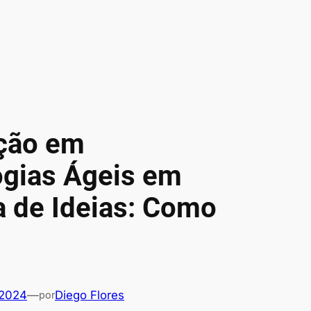
ção em
gias Ágeis em
 de Ideias: Como
 2024
—
Diego Flores
por