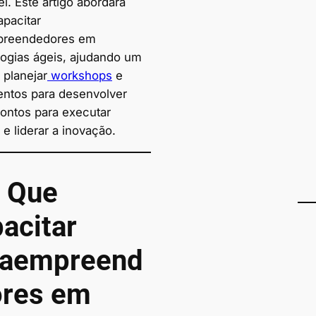
l. Este artigo abordará
pacitar
preendedores em
ogias ágeis, ajudando um
 planejar
workshops
e
entos para desenvolver
rontos para executar
 e liderar a inovação.
 Que
acitar
raempreend
ores em