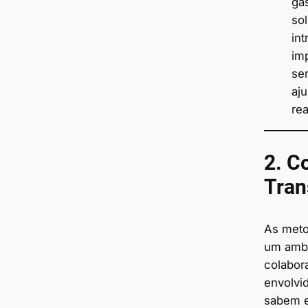
ga
sol
in
im
se
aj
rea
2. C
Tran
As meto
um ambi
colabor
envolvi
sabem e