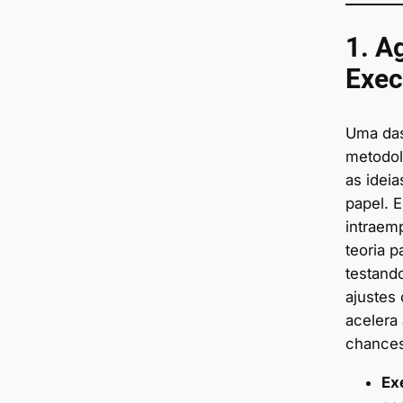
1. A
Exe
Uma das
metodol
as idei
papel. 
intraem
teoria p
testand
ajustes
acelera
chances
Ex