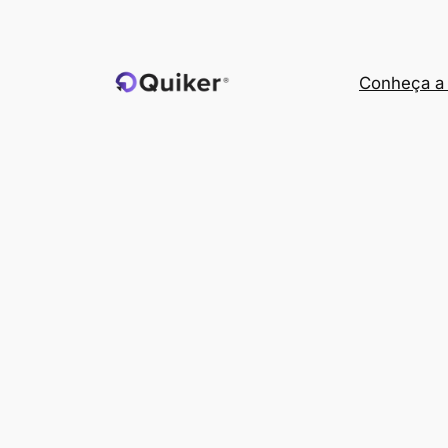
Pular
para
o
Conheça a 
conteúdo