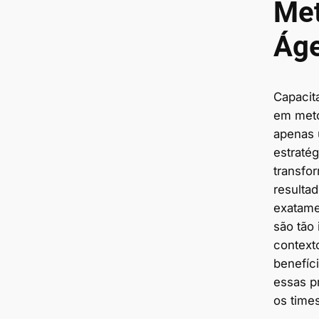
Met
Áge
Capacit
em meto
apenas 
estratég
transfo
resulta
exatame
são tão
context
benefíc
essas p
os time