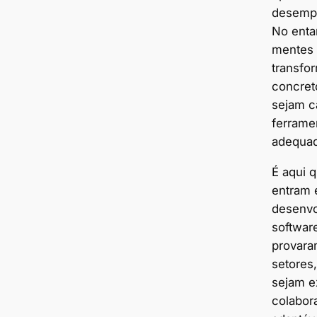
desempe
No enta
mentes 
transfo
concret
sejam c
ferrame
adequad
É aqui 
entram 
desenvo
softwar
provara
setores
sejam e
colabora