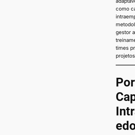
adaptáve
como ca
intraem
metodol
gestor a
treinam
times p
projetos
Por
Cap
Int
ed