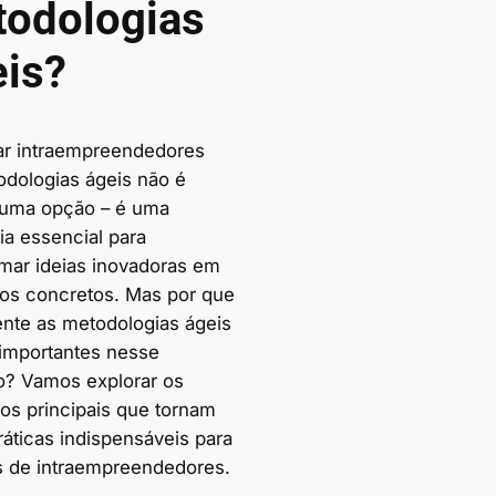
odologias
is?
ar intraempreendedores
dologias ágeis não é
uma opção – é uma
ia essencial para
rmar ideias inovadoras em
dos concretos. Mas por que
nte as metodologias ágeis
 importantes nesse
o? Vamos explorar os
ios principais que tornam
ráticas indispensáveis para
s de intraempreendedores.