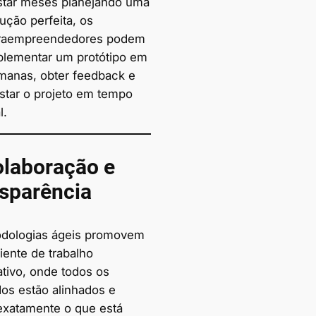
star meses planejando uma
ução perfeita, os
traempreendedores podem
plementar um protótipo em
manas, obter feedback e
ustar o projeto em tempo
l.
olaboração e
sparência
dologias ágeis promovem
ente de trabalho
ativo, onde todos os
dos estão alinhados e
xatamente o que está