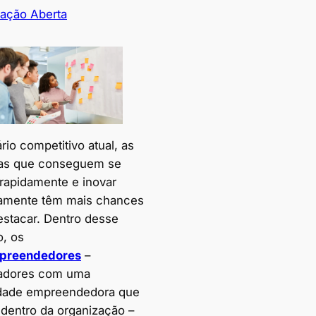
vação Aberta
io competitivo atual, as
as que conseguem se
 rapidamente e inovar
amente têm mais chances
estacar. Dentro desse
o, os
mpreendedores
–
adores com uma
dade empreendedora que
dentro da organização –