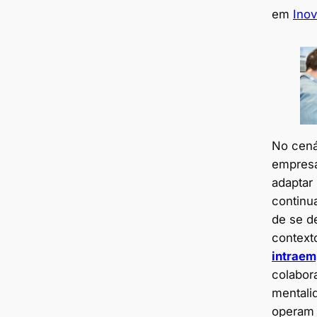
em
Ino
No cenár
empres
adaptar
continu
de se d
context
intrae
colabor
mentali
operam 