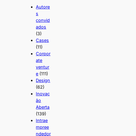
Autore
s
convid
ados
(3)
Cases
(11)
Corpor
ate
ventur
e
(111)
Design
(62)
Inovaç
ão
Aberta
(139)
Intrae
mpree
ndedor