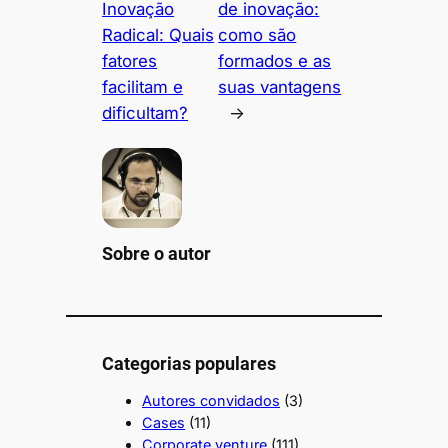
Inovação
de inovação:
Radical: Quais
como são
fatores
formados e as
facilitam e
suas vantagens
dificultam?
→
Sobre o autor
Categorias populares
Autores convidados
(3)
Cases
(11)
Corporate venture
(111)