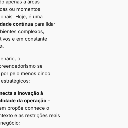
do apenas a áreas
icas ou momentos
ionais. Hoje, é uma
dade contínua
para lidar
ientes complexos,
tivos e em constante
a.
enário, o
preendedorismo se
 por pelo menos cinco
 estratégicos:
necta a inovação à
alidade da operação
–
em propõe conhece o
texto e as restrições reais
 negócio;