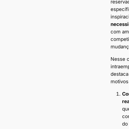
reserva
específ
inspirac
necessi
com amb
competi
mudanç
Nesse c
intraem
destaca
motivos
Co
re
qu
con
do