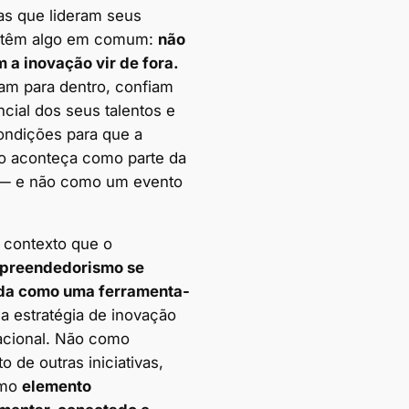
s que lideram seus
 têm algo em comum:
não
 a inovação vir de fora.
ham para dentro, confiam
cial dos seus talentos e
ondições para que a
o aconteça como parte da
 — e não como um evento
 contexto que o
mpreendedorismo se
da como uma ferramenta-
a estratégia de inovação
acional. Não como
to de outras iniciativas,
omo
elemento