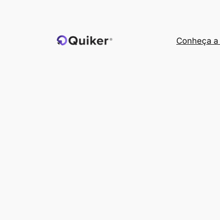
Pular
para
o
Conheça a 
conteúdo