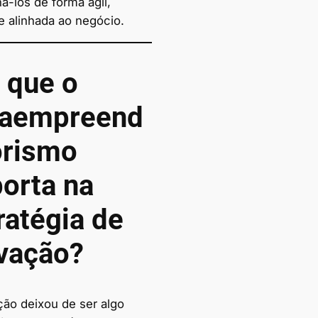
á-los de forma ágil,
 e alinhada ao negócio.
 que o
raempreend
orismo
orta na
ratégia de
vação?
ção deixou de ser algo