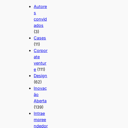
Autore
s
convid
ados
(3)
Cases
(11)
Corpor
ate
ventur
e
(111)
Design
(62)
Inovaç
ão
Aberta
(139)
Intrae
mpree
ndedor