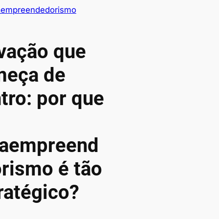
raempreendedorismo
vação que
meça de
tro: por que
raempreend
rismo é tão
ratégico?