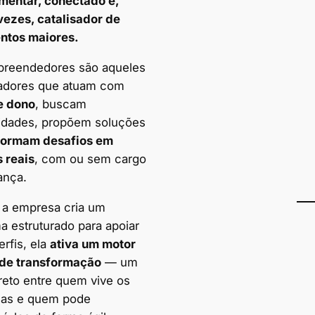
entar, conectado e,
vezes, catalisador de
ntos maiores.
preendedores são aqueles
adores que atuam com
e dono
, buscam
idades, propõem soluções
formam desafios em
s reais
, com ou sem cargo
ança.
a empresa cria um
a estruturado para apoiar
rfis, ela
ativa um motor
 de transformação
— um
ireto entre quem vive os
mas e quem pode