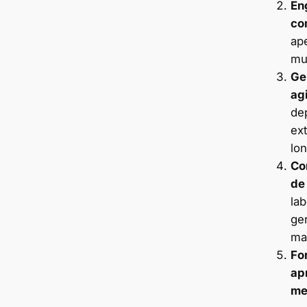
En
co
ap
mu
Ge
ag
de
ex
lo
Co
de
lab
ge
ma
Fo
ap
me