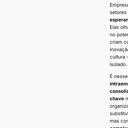
Empresa
setores
esperam
Elas ol
no poten
criam c
inovaçã
cultura
isolado.
É nesse
intrae
consoli
chave
n
organiz
substitu
mas c