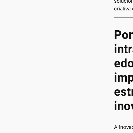
solucion
criativa
Por
int
ed
imp
est
ino
A inova