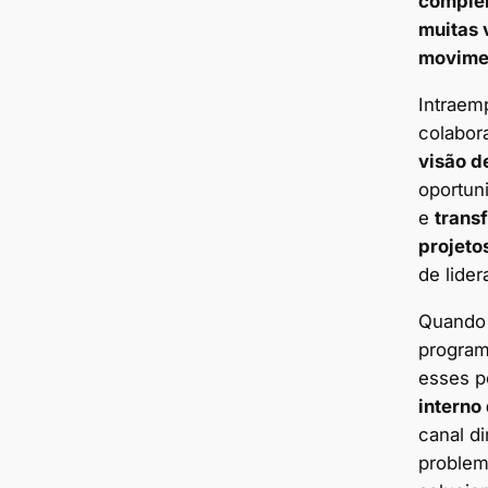
complem
muitas 
movime
Intraem
colabor
visão d
oportun
e
trans
projeto
de lider
Quando 
program
esses pe
interno
canal d
proble