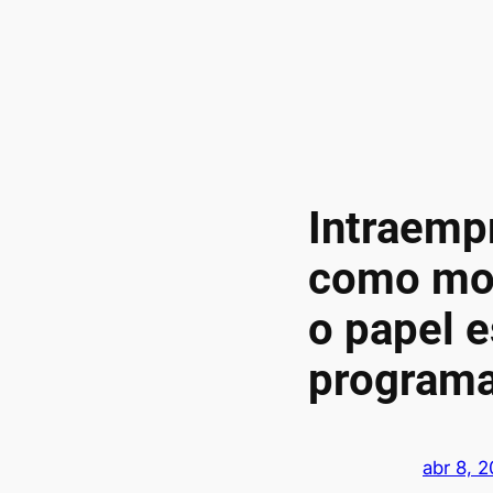
Intraemp
como mot
o papel e
programa
abr 8, 