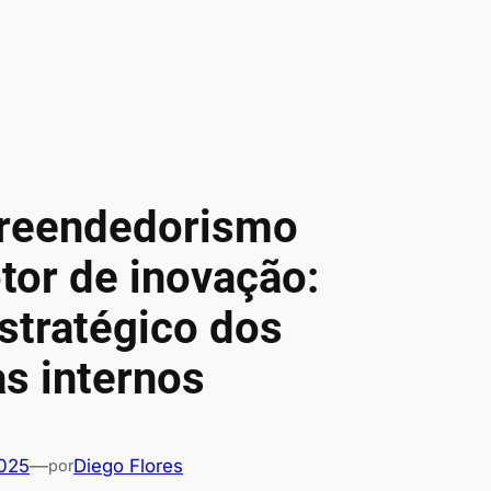
reendedorismo
or de inovação:
stratégico dos
s internos
2025
—
Diego Flores
por