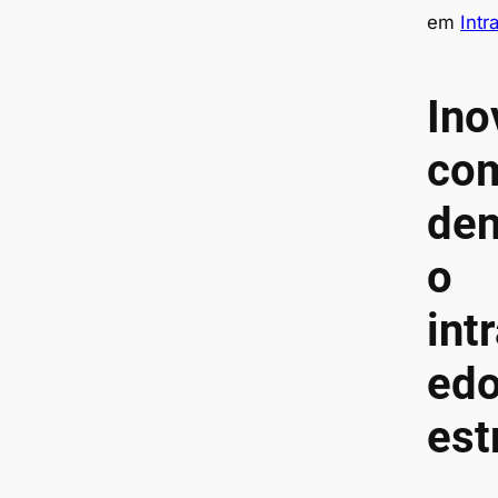
em
Int
Ino
co
den
o
int
edo
est