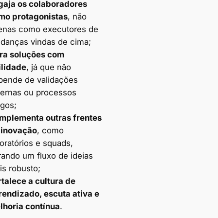
gaja os colaboradores
mo protagonistas
, não
enas como executores de
danças vindas de cima;
ra soluções com
ilidade
, já que não
pende de validações
ternas ou processos
ngos;
mplementa outras frentes
 inovação
, como
oratórios e squads,
rando um fluxo de ideias
is robusto;
rtalece a cultura de
rendizado, escuta ativa e
lhoria contínua
.