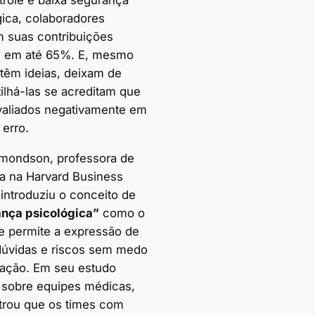
gica, colaboradores
 suas contribuições
as em até 65%. E, mesmo
têm ideias, deixam de
ilhá-las se acreditam que
valiados negativamente em
 erro.
ondson, professora de
ça na Harvard Business
 introduziu o conceito de
nça psicológica”
como o
ue permite a expressão de
 dúvidas e riscos sem medo
liação. Em seu estudo
 sobre equipes médicas,
trou que os times com