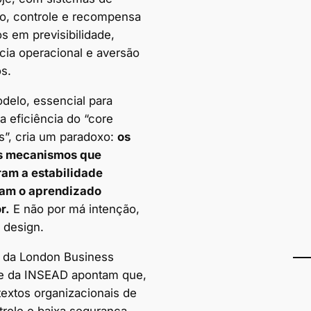
ão, controle e recompensa
s em previsibilidade,
cia operacional e aversão
s.
delo, essencial para
 a eficiência do “core
s”, cria um paradoxo:
os
 mecanismos que
am a estabilidade
am o aprendizado
r.
E não por má intenção,
 design.
 da London Business
e da INSEAD apontam que,
extos organizacionais de
trole e baixa segurança