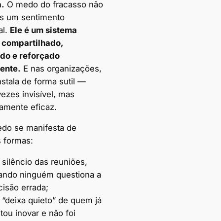
a.
O medo do fracasso não
s um sentimento
al.
Ele é um sistema
l compartilhado,
do e reforçado
ente.
E nas organizações,
nstala de forma sutil —
ezes invisível, mas
amente eficaz.
do se manifesta de
s formas:
 silêncio das reuniões,
ando ninguém questiona a
cisão errada;
 “deixa quieto” de quem já
tou inovar e não foi