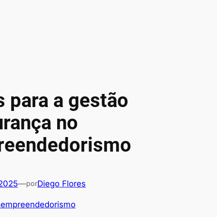
s para a gestão
urança no
reendedorismo
 2025
—
Diego Flores
por
raempreendedorismo