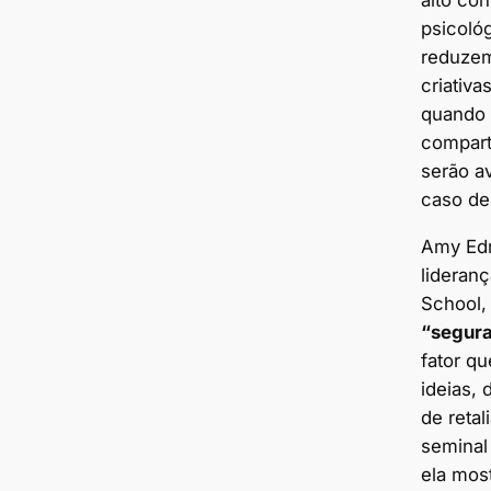
psicoló
reduzem
criativ
quando 
compart
serão a
caso de
Amy Edm
lideran
School,
“segura
fator q
ideias,
de reta
seminal
ela mos