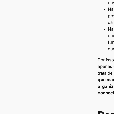
ou
Na
pr
da
Na
qu
fun
qu
Por isso
apenas 
trata de
que man
organiz
conhec