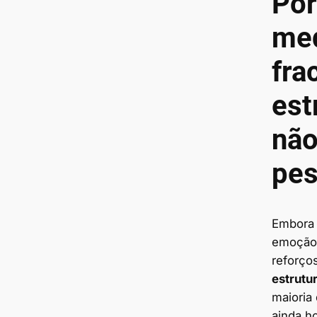
Por
me
fra
est
não
pes
Embora
emoção 
reforço
estrutur
maioria
ainda h