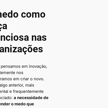
medo como
ça
enciosa nas
anizações
 pensamos em inovação,
temente nos
ramos em criar o novo.
lgo anterior, mais
ntal e frequentemente
nciado:
a necessidade de
ender o medo que