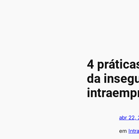
4 prática
da inseg
intraemp
abr 22,
em
Int