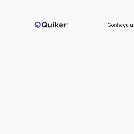
Pular
para
o
Conheça a 
conteúdo