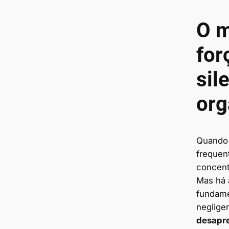
O 
for
sil
org
Quando
frequen
concent
Mas há a
fundame
neglige
desapr