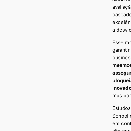
avaliaç
baseado
excelên
a desvio
Esse mo
garantir
busines
mesmos
assegur
bloquei
inovado
mas por
Estudos
School 
em cont
alto con