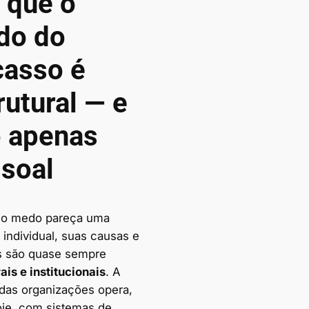
 que o
do do
casso é
rutural — e
 apenas
soal
 o medo pareça uma
individual, suas causas e
s são quase sempre
ais e institucionais
. A
 das organizações opera,
oje, com sistemas de