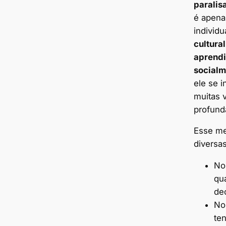
paralis
é apena
individu
cultura
aprendi
socialm
ele se i
muitas v
profund
Esse me
diversa
No
qu
de
No
ten